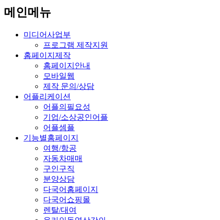
메인메뉴
미디어사업부
프로그램 제작지원
홈페이지제작
홈페이지안내
모바일웹
제작 문의/상담
어플리케이션
어플의필요성
기업/소상공인어플
어플셈플
기능별홈페이지
여행/항공
자동차매매
구인구직
분양상담
다국어홈페이지
다국어쇼핑몰
렌탈/대여